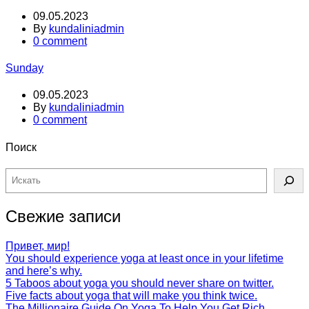
09.05.2023
By
kundaliniadmin
0 comment
Sunday
09.05.2023
By
kundaliniadmin
0 comment
Поиск
Поиск
Свежие записи
Привет, мир!
You should experience yoga at least once in your lifetime
and here’s why.
5 Taboos about yoga you should never share on twitter.
Five facts about yoga that will make you think twice.
The Millionaire Guide On Yoga To Help You Get Rich.