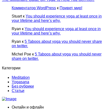
Комментатор WordPress
к
Привет, мир!
Stuart
к
You should experience yoga at least once in
your lifetime and here’s why.
Ryan
к
You should experience yoga at least once in
your lifetime and here’s why.
Ryan
к
5 Taboos about yoga you should never share
on twitter.
Michel Poe
к
5 Taboos about yoga you should never
share on twitter.
Категории
Meditation
Yogasana
Без рубрики
Статьи
Онлайн и офлайн